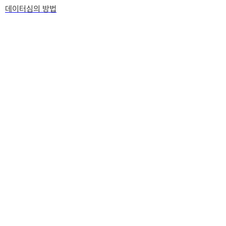
데이터심의 방법
영어공부
임상교육원 QCRA 따보신 분 있을까요?
(3)
인사담당자 자격증 따면 좋을것? 추천해주세용
속기사 자격증 어떤가요
(1)
취직 준비 비법
이직시 자격증 준비
(1)
취직준비
(2)
자격증
자격증 공부