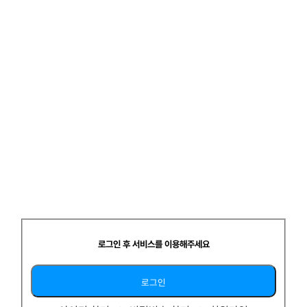
재취업 고민이예요
제약회사에 들어가기위해
Konect에 있는 CRA 직무기술서
스터디
더보기
[공지] 스터디 팀원 모집 시 게시글 양식을 참고해서 작성해주세요.
로그인 후 서비스를 이용해주세요