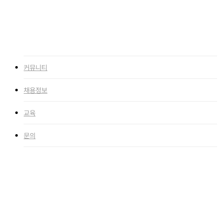
이벤트
1:1 문의
search
커뮤니티
채용정보
교육
문의