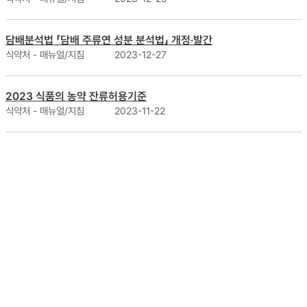
담배분석법 「담배 주류연 성분 분석법」 개정·발간
식약처 - 매뉴얼/지침
2023-12-27
2023 식품의 농약 잔류허용기준
식약처 - 매뉴얼/지침
2023-11-22
뉴스 클리핑
더보기
텔미사르탄/암로디핀/클로르탈리돈 복합제, 강력·안정 혈압강하에 심혈관 혜택까지
대한고혈압학회 팩트시트에 따르면, 2022년 기준 고혈압 치료
자 중 항고혈압제 병용처방 비율은 60%로 단일제 치료를...