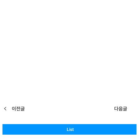
그래도 힘내서 극복하려고 노력합니다. 곧올 봄을 위해서 다같이 힘내
자고요. 함께 화이팅이요.
Total Reply
1
You must be
logged in
to post a comment.
Social Login
이전글
다음글
List