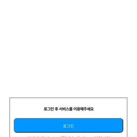
재취업 고민이예요
제약회사에 들어가기위해
Konect에 있는 CRA 직무기술서
스터디
더보기
[공지] 스터디 팀원 모집 시 게시글 양식을 참고해서 작성해주세요.
로그인 후 서비스를 이용해주세요