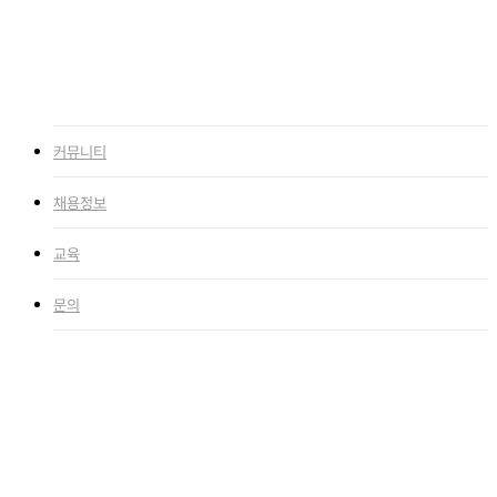
이벤트
1:1 문의
search
커뮤니티
채용정보
교육
문의