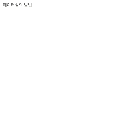
데이터심의 방법
영어공부
임상교육원 QCRA 따보신 분 있을까요?
(3)
인사담당자 자격증 따면 좋을것? 추천해주세용
속기사 자격증 어떤가요
(1)
취직 준비 비법
이직시 자격증 준비
(1)
취직준비
(2)
자격증
자격증 공부