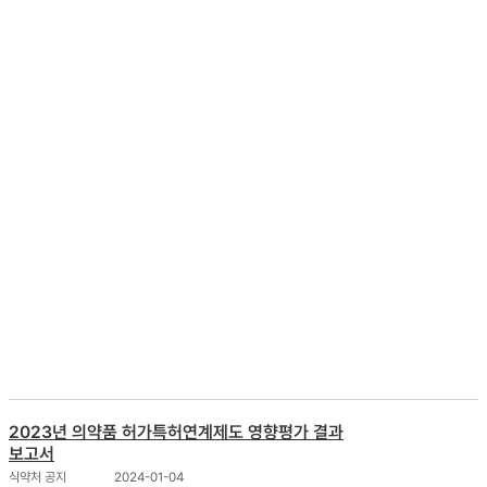
☕ 소중한 의견을 들려주신 모든 분께
스타벅스 커피
를 보내
드립니다!
국내 규정 관련 자료
더보기
식약처 공지
식약처 공고
식약처 매뉴얼
2023년 의약품 허가특허연계제도 영향평가 결과
보고서
식약처 공지
2024-01-04