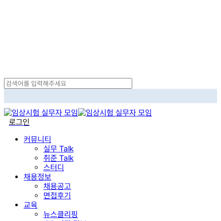
Skip
to
main
content
Close
Search
search
로그인
Menu
커뮤니티
실무 Talk
취준 Talk
스터디
채용정보
채용공고
면접후기
교육
뉴스클리핑