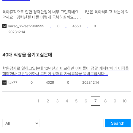
육아휴직으로 인한 경력단절이 너무 고민되네요.. 1년은 육아하려고 하는데 막
막해요 경력단절 다들 어떻게 극복하실까요.. ...
kakao_657aef296b599
0
4550
0
2023.12.14
40대 직장을 옮기고싶은데
학원강사로 일하고있는데 10년전과 비교하면 아이들이 정말 개차반이라 이직을
해야하나 그만둬야하나 고민이 깊어요 자식교육을 똑바로합시다...
ttlk77
0
4029
0
2023.12.14
1
2
3
4
5
6
7
8
9
10
Search