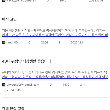
kakao_657af26499194
0
3540
1
2023.12.14
이직 고민
처음 직장생활 시작했을때만해도 평생직장이다 하며 꿈에 부풀었는데.. 이제는
이제 그만 다른 일 알아봐야하는 생각만 들어요. 인식도 안좋아지고 하는 일에 비
해 월급은 적고.. 차...
laugh00
0
3604
1
2023.12.14
40대 워킹맘 직장생활 좋습니다
선택의 여지가 없이 그저 다니는 것에 감사하고 일과 육아를 균형있게 하는게 답
이라고 봅니다. 업무강도 강하지않게 미래준비도 해야한다고 생각하니 지금 아주
만족합니다...
ahyoung0@hotmail.com
0
4479
3
2023.12.14
경력 단절 고충