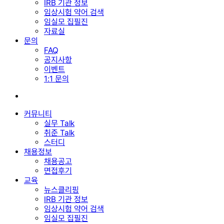
IRB 기관 정보
임상시험 약어 검색
임실모 집필진
자료실
문의
FAQ
공지사항
이벤트
1:1 문의
search
커뮤니티
실무 Talk
취준 Talk
스터디
채용정보
채용공고
면접후기
교육
뉴스클리핑
IRB 기관 정보
임상시험 약어 검색
임실모 집필진