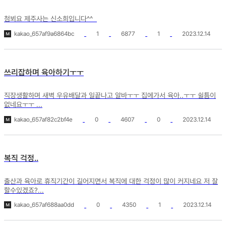
첨뵈요 제주사는 신소희입니다^^
kakao_657af9a6864bc
1
6877
1
2023.12.14
쓰리잡하며 육아하기ㅜㅜ
직장생활하며 새벽 우유배달과 일끝나고 알바ㅜㅜ 집에가서 육아..ㅜㅜ 쉴틈이
없네요ㅜㅜ ...
kakao_657af82c2bf4e
0
4607
0
2023.12.14
복직 걱정..
출산과 육아로 휴직기간이 길어지면서 복직에 대한 걱정이 많이 커지네요 저 잘
할수있겠죠?...
kakao_657af688aa0dd
0
4350
1
2023.12.14