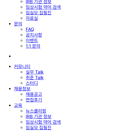
IRB 기관 정보
임상시험 약어 검색
임실모 집필진
자료실
문의
FAQ
공지사항
이벤트
1:1 문의
search
커뮤니티
실무 Talk
취준 Talk
스터디
채용정보
채용공고
면접후기
교육
뉴스클리핑
IRB 기관 정보
임상시험 약어 검색
임실모 집필진