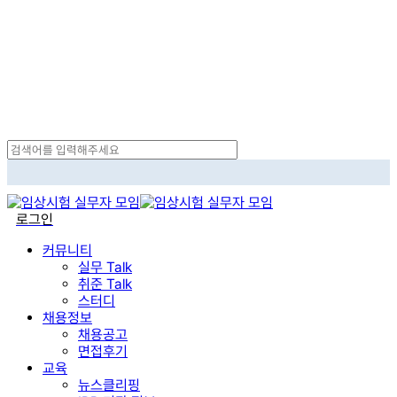
Skip
to
main
content
Close
Search
search
로그인
Menu
커뮤니티
실무 Talk
취준 Talk
스터디
채용정보
채용공고
면접후기
교육
뉴스클리핑