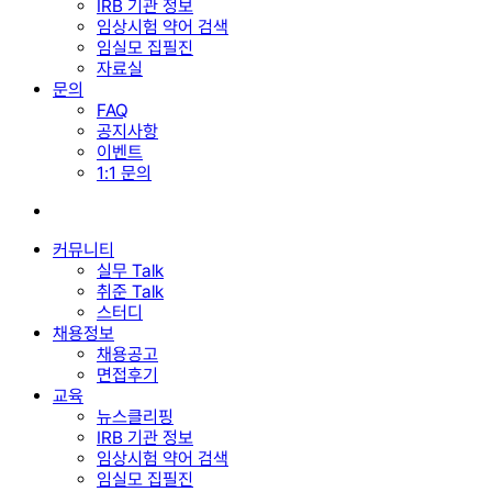
IRB 기관 정보
임상시험 약어 검색
임실모 집필진
자료실
문의
FAQ
공지사항
이벤트
1:1 문의
search
커뮤니티
실무 Talk
취준 Talk
스터디
채용정보
채용공고
면접후기
교육
뉴스클리핑
IRB 기관 정보
임상시험 약어 검색
임실모 집필진