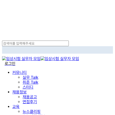
Skip
to
main
content
Close
Search
search
로그인
Menu
커뮤니티
실무 Talk
취준 Talk
스터디
채용정보
채용공고
면접후기
교육
뉴스클리핑