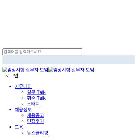
Skip
to
main
content
Close
Search
search
로그인
Menu
커뮤니티
실무 Talk
취준 Talk
스터디
채용정보
채용공고
면접후기
교육
뉴스클리핑