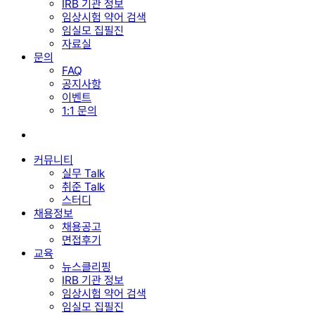
IRB 기관 정보
임상시험 약어 검색
임실모 집필진
자료실
문의
FAQ
공지사항
이벤트
1:1 문의
search
커뮤니티
실무 Talk
취준 Talk
스터디
채용정보
채용공고
면접후기
교육
뉴스클리핑
IRB 기관 정보
임상시험 약어 검색
임실모 집필진