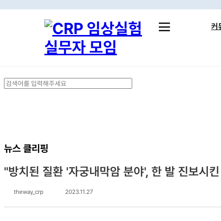
Skip
to
커
main
content
실무 
취준 
Close
스터
Search
뉴스 클리핑
"방치된 질환 '자궁내막암 분야', 한 발 진보시킨
theway_crp
2023.11.27