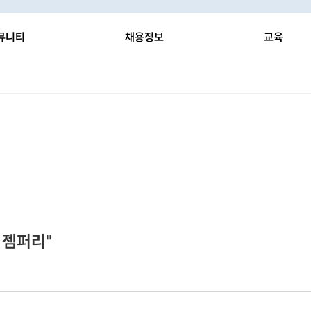
뮤니티
채용정보
교육
Talk
채용공고
뉴스클리핑
Talk
기업회원 관리
IRB 기관 정
디
면접후기
임상시험 약어
국내 규정 관
임실모 집필진
자료실
 젬퍼리"