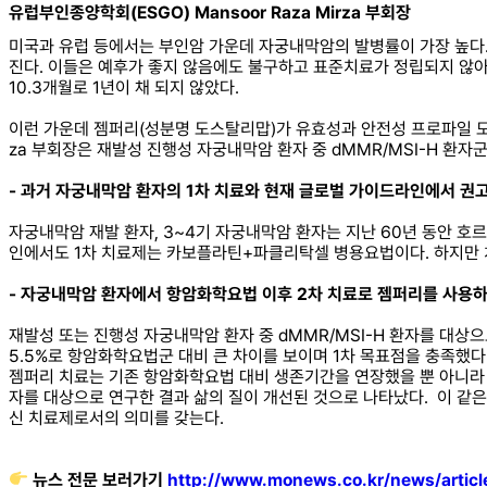
유럽부인종양학회(ESGO) Mansoor Raza Mirza 부회장
미국과 유럽 등에서는 부인암 가운데 자궁내막암의 발병률이 가장 높다.
진다. 이들은 예후가 좋지 않음에도 불구하고 표준치료가 정립되지 않아
10.3개월로 1년이 채 되지 않았다.
이런 가운데 젬퍼리(성분명 도스탈리맙)가 유효성과 안전성 프로파일 모두
za 부회장은 재발성 진행성 자궁내막암 환자 중 dMMR/MSI-H 환
- 과거 자궁내막암 환자의 1차 치료와 현재 글로벌 가이드라인에서 권
자궁내막암 재발 환자, 3~4기 자궁내막암 환자는 지난 60년 동안 
인에서도 1차 치료제는 카보플라틴+파클리탁셀 병용요법이다. 하지만 치
- 자궁내막암 환자에서 항암화학요법 이후 2차 치료로 젬퍼리를 사용하
재발성 또는 진행성 자궁내막암 환자 중 dMMR/MSI-H 환자를 대상
5.5%로 항암화학요법군 대비 큰 차이를 보이며 1차 목표점을 충족했다
젬퍼리 치료는 기존 항암화학요법 대비 생존기간을 연장했을 뿐 아니라 
자를 대상으로 연구한 결과 삶의 질이 개선된 것으로 나타났다. 이 같은
신 치료제로서의 의미를 갖는다.
뉴스 전문 보러가기
http://www.monews.co.kr/news/artic