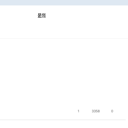
문의
FAQ
보
공지사항
 검색
이벤트
련 자료
1:1 문의
1
3358
0