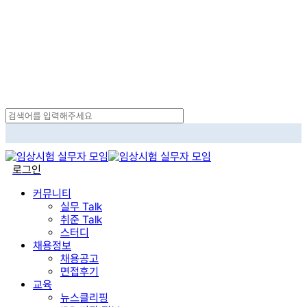
Skip
to
main
content
Close
Search
search
로그인
Menu
커뮤니티
실무 Talk
취준 Talk
스터디
채용정보
채용공고
면접후기
교육
뉴스클리핑