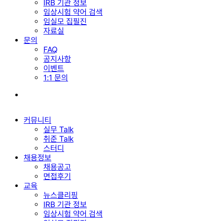
IRB 기관 정보
임상시험 약어 검색
임실모 집필진
자료실
문의
FAQ
공지사항
이벤트
1:1 문의
search
커뮤니티
실무 Talk
취준 Talk
스터디
채용정보
채용공고
면접후기
교육
뉴스클리핑
IRB 기관 정보
임상시험 약어 검색