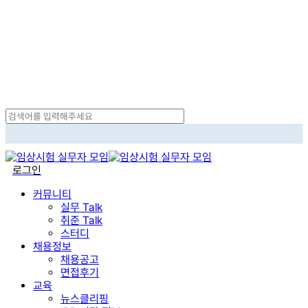
Skip
to
main
content
Close
Search
search
로그인
Menu
커뮤니티
실무 Talk
취준 Talk
스터디
채용정보
채용공고
면접후기
교육
뉴스클리핑