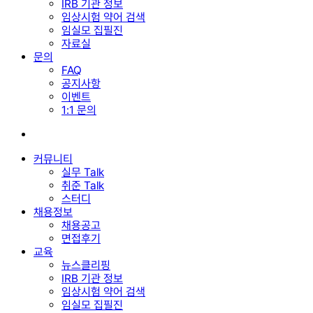
IRB 기관 정보
임상시험 약어 검색
임실모 집필진
자료실
문의
FAQ
공지사항
이벤트
1:1 문의
search
커뮤니티
실무 Talk
취준 Talk
스터디
채용정보
채용공고
면접후기
교육
뉴스클리핑
IRB 기관 정보
임상시험 약어 검색
임실모 집필진