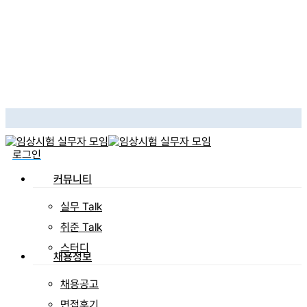
Skip
to
main
content
search
로그인
Menu
커뮤니티
실무 Talk
취준 Talk
스터디
채용정보
채용공고
면접후기