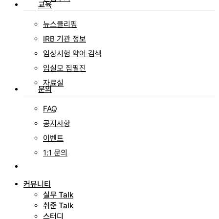
교육
뉴스클리핑
IRB 기관 정보
임상시험 약어 검색
임실모 집필진
자료실
문의
FAQ
공지사항
이벤트
1:1 문의
search
커뮤니티
실무 Talk
취준 Talk
스터디