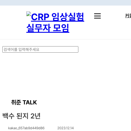
Skip
to
커
main
content
실무 
취준 
Close
스터
Search
취준 TALK
백수 된지 2년
kakao_657ab9d449d86
2023.12.14