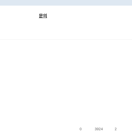
문의
FAQ
보
공지사항
 검색
이벤트
련 자료
1:1 문의
0
3924
2