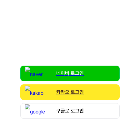
Password
Keep me signed in
Register
Forgot Password