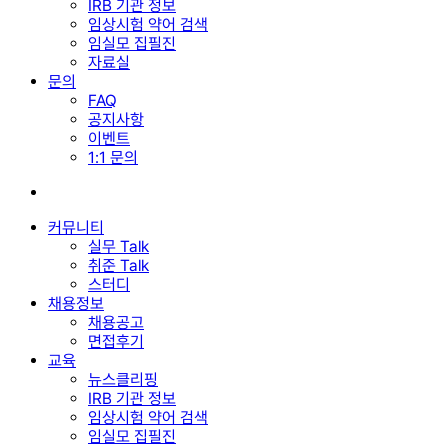
IRB 기관 정보
임상시험 약어 검색
임실모 집필진
자료실
문의
FAQ
공지사항
이벤트
1:1 문의
search
커뮤니티
실무 Talk
취준 Talk
스터디
채용정보
채용공고
면접후기
교육
뉴스클리핑
IRB 기관 정보
임상시험 약어 검색
임실모 집필진