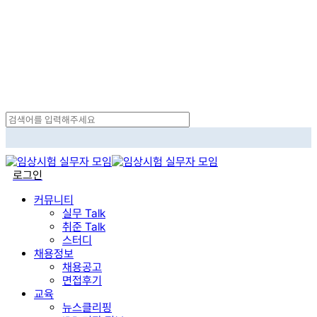
Skip
to
main
content
Close
Search
search
로그인
Menu
커뮤니티
실무 Talk
취준 Talk
스터디
채용정보
채용공고
면접후기
교육
뉴스클리핑