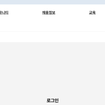
뮤니티
채용정보
교육
Talk
채용공고
뉴스클리핑
Talk
기업회원 관리
IRB 기관 정
디
면접후기
임상시험 약어
국내 규정 관
임실모 집필진
자료실
로그인