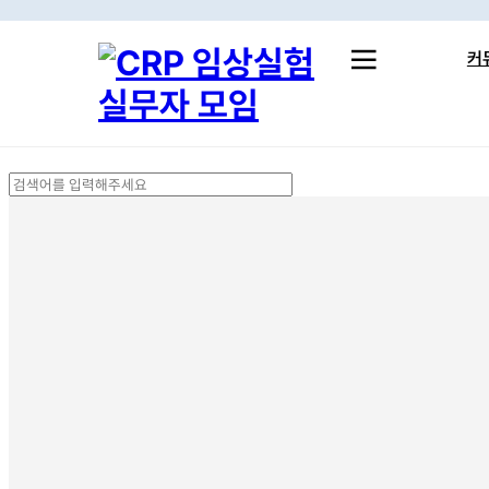
Skip
to
커
main
content
실무 
취준 
Close
스터
Search