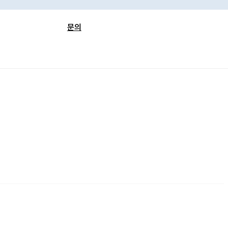
문의
FAQ
보
공지사항
 검색
이벤트
련 자료
1:1 문의