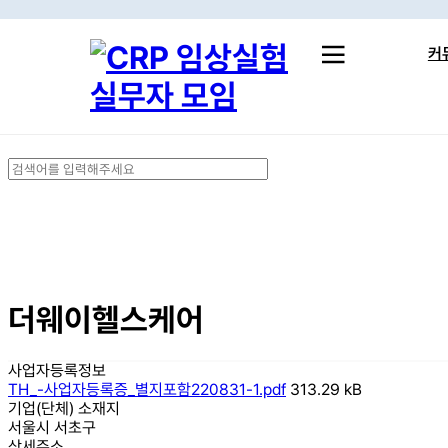
Skip
to
커
main
content
실무 
취준 
Close
스터
Search
더웨이헬스케어
사업자등록정보
TH_-사업자등록증_별지포함220831-1.pdf
313.29 kB
기업(단체) 소재지
서울시 서초구
상세주소