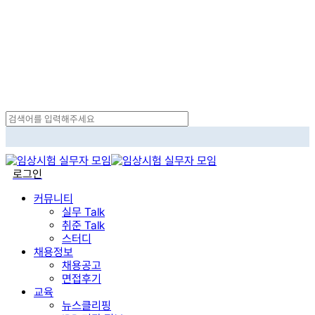
Skip
to
main
content
Close
Search
search
로그인
Menu
커뮤니티
실무 Talk
취준 Talk
스터디
채용정보
채용공고
면접후기
교육
뉴스클리핑