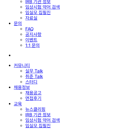
IRB 기관 정보
임상시험 약어 검색
임실모 집필진
자료실
문의
FAQ
공지사항
이벤트
1:1 문의
search
커뮤니티
실무 Talk
취준 Talk
스터디
채용정보
채용공고
면접후기
교육
뉴스클리핑
IRB 기관 정보
임상시험 약어 검색
임실모 집필진