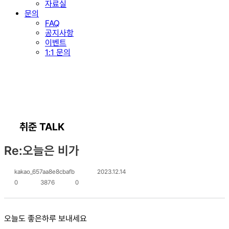
자료실
문의
FAQ
공지사항
이벤트
1:1 문의
취준 TALK
Re:오늘은 비가
kakao_657aa8e8cbafb
2023.12.14
0
3876
0
오늘도 좋은하루 보내세요