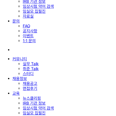
IRB 기관 정보
임상시험 약어 검색
임실모 집필진
자료실
문의
FAQ
공지사항
이벤트
1:1 문의
search
커뮤니티
실무 Talk
취준 Talk
스터디
채용정보
채용공고
면접후기
교육
뉴스클리핑
IRB 기관 정보
임상시험 약어 검색
임실모 집필진