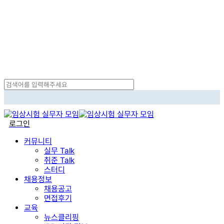
Skip
to
main
content
Close
Search
search
로그인
Menu
커뮤니티
실무 Talk
취준 Talk
스터디
채용정보
채용공고
면접후기
교육
뉴스클리핑