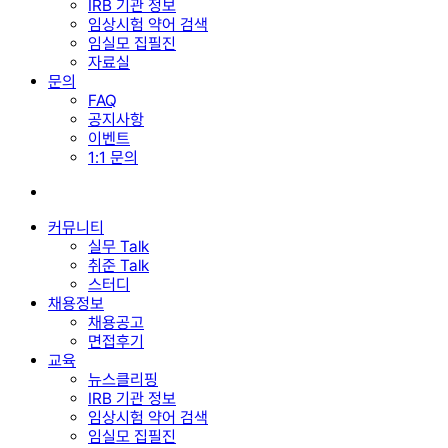
IRB 기관 정보
임상시험 약어 검색
임실모 집필진
자료실
문의
FAQ
공지사항
이벤트
1:1 문의
search
커뮤니티
실무 Talk
취준 Talk
스터디
채용정보
채용공고
면접후기
교육
뉴스클리핑
IRB 기관 정보
임상시험 약어 검색
임실모 집필진