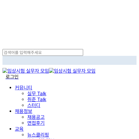
Skip
to
main
content
Close
Search
search
로그인
Menu
커뮤니티
실무 Talk
취준 Talk
스터디
채용정보
채용공고
면접후기
교육
뉴스클리핑