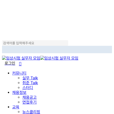
Skip
to
main
content
Close
Search
search
로그인
Menu
커뮤니티
실무 Talk
취준 Talk
스터디
채용정보
채용공고
면접후기
교육
뉴스클리핑