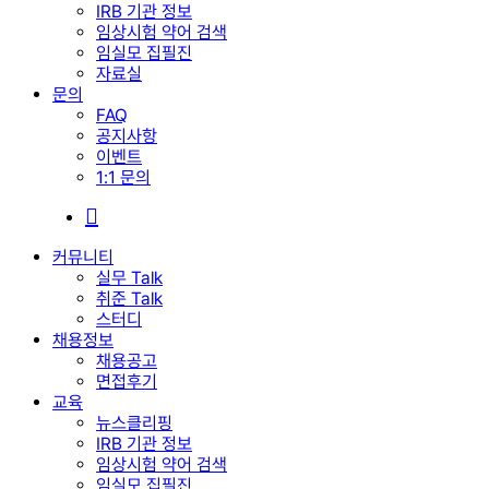
IRB 기관 정보
임상시험 약어 검색
임실모 집필진
자료실
문의
FAQ
공지사항
이벤트
1:1 문의
search
커뮤니티
실무 Talk
취준 Talk
스터디
채용정보
채용공고
면접후기
교육
뉴스클리핑
IRB 기관 정보
임상시험 약어 검색
임실모 집필진